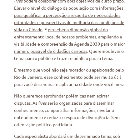
lives
poderá colaborar com
dois objetivos
de curto prazo.
Elevar o nível do diálogo da população com informações
para qualificar a percepção a respeito de necessidades,
prioridades e perspectivas de melhoria das condições de
vida na Cidade
. E
perceber a dimensão global do
enfrentamento local de nossos problemas, ampliando a
visibilidade e compreensão da Agenda 2030 para o maior
número possível de cidadãos cariocas
. Queremos levar o
tema para o público e trazer o público para o tema.
E mesmo que você não seja morador ou apaixonado pelo
Rio de Janeiro, esse conhecimento pode ser muito útil
para você disseminar e aplicar na cidade onde você mora.
Não queremos aprofundar polêmicas nem acirrar
disputas. As
lives
serão organizadas para disseminar
conhecimento, compartilhar informações, nivelar o
entendimento e reduzir o espaço de divergência. Sem
orientação político-partidária.
Cada especialista abordará um determinado tema, sob